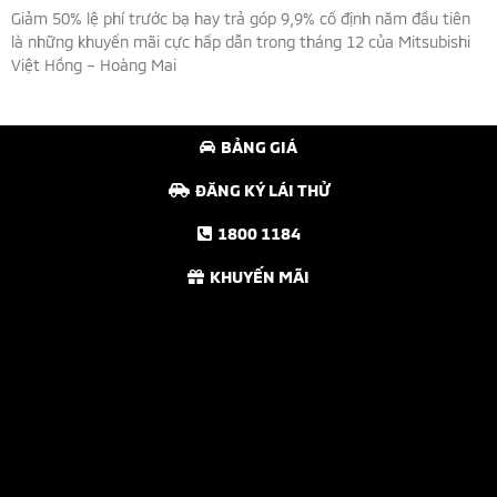
Giảm 50% lệ phí trước bạ hay trả góp 9,9% cố định năm đầu tiên
là những khuyến mãi cực hấp dẫn trong tháng 12 của Mitsubishi
Việt Hồng – Hoàng Mai
Read More »
BẢNG GIÁ
ĐĂNG KÝ LÁI THỬ
1800 1184
KHUYẾN MÃI