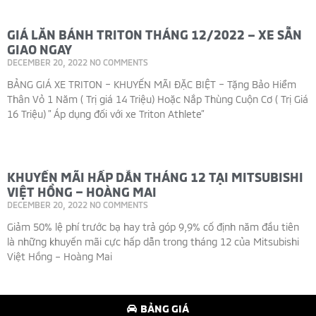
GIÁ LĂN BÁNH TRITON THÁNG 12/2022 – XE SẴN
GIAO NGAY
DECEMBER 20, 2022
NO COMMENTS
BẢNG GIÁ XE TRITON – KHUYẾN MÃI ĐẶC BIỆT – Tặng Bảo Hiểm
Thân Vỏ 1 Năm ( Trị giá 14 Triệu) Hoặc Nắp Thùng Cuộn Cơ ( Trị Giá
16 Triệu) ” Áp dụng đối với xe Triton Athlete”
Read More »
KHUYẾN MÃI HẤP DẪN THÁNG 12 TẠI MITSUBISHI
VIỆT HỒNG – HOÀNG MAI
DECEMBER 20, 2022
NO COMMENTS
Giảm 50% lệ phí trước bạ hay trả góp 9,9% cố định năm đầu tiên
là những khuyến mãi cực hấp dẫn trong tháng 12 của Mitsubishi
Việt Hồng – Hoàng Mai
Read More »
BẢNG GIÁ