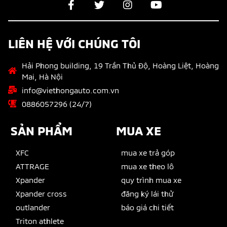
LIÊN HỆ VỚI CHÚNG TÔI
Hải Phong building, 19 Trần Thủ Độ, Hoàng Liệt, Hoàng
Mai, Hà Nội
info@viethongauto.com.vn
0886057296 (24/7)
SẢN PHẨM
MUA XE
XFC
mua xe trả góp
ATTRAGE
mua xe theo lô
Xpander
quy trình mua xe
Xpander cross
đăng ký lái thử
outlander
báo giá chi tiết
Triton athlete