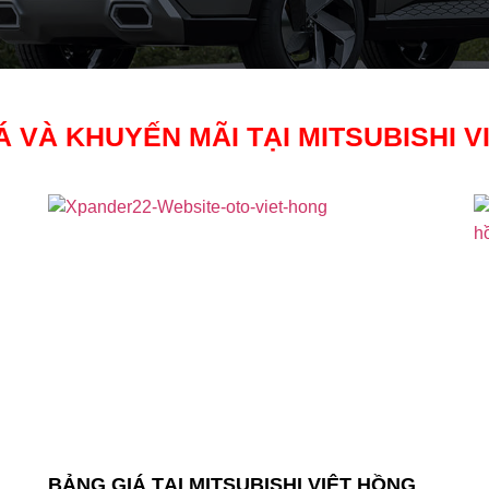
Á VÀ KHUYẾN MÃI TẠI MITSUBISHI V
BẢNG GIÁ TẠI MITSUBISHI VIỆT HỒNG