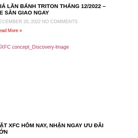
IÁ LĂN BÁNH TRITON THÁNG 12/2022 –
E SẴN GIAO NGAY
ECEMBER 20, 2022
NO COMMENTS
ead More »
ẶT XFC HÔM NAY, NHẬN NGAY ƯU ĐÃI
ỚN