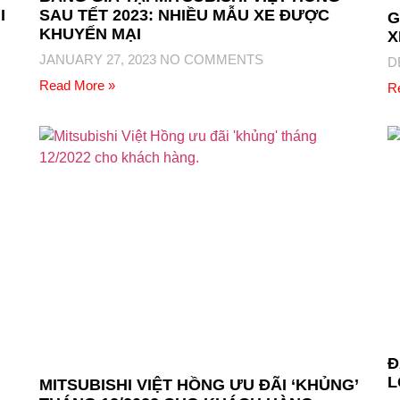
I
SAU TẾT 2023: NHIỀU MẪU XE ĐƯỢC
G
KHUYẾN MẠI
X
JANUARY 27, 2023
NO COMMENTS
D
Read More »
R
Đ
L
MITSUBISHI VIỆT HỒNG ƯU ĐÃI ‘KHỦNG’