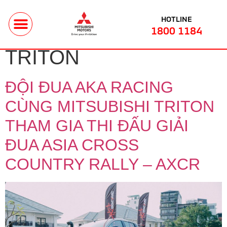
HOTLINE
TRANG CHỦ
BẢNG GIÁ
SẢN PHẨM
TIN TỨC
LIÊN HỆ
TAG:
MITSUBISHI
1800 1184
TRITON
ĐỘI ĐUA AKA RACING
CÙNG MITSUBISHI TRITON
THAM GIA THI ĐẤU GIẢI
ĐUA ASIA CROSS
COUNTRY RALLY – AXCR